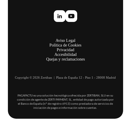
Aviso Legal
Política de Cookies
Privacidad
Accesibilidad
Quejas y reclamaciones
Copyright © 2026 Zertiban | Plaza de España 12 - Piso 1 - 28008 Madrid
PAGAFACTU es una solución tecnológica ofrecida por ZERTIBAN, SLU en su
condición de agente de ZERTI PAYMENT, SL, entidad de pago autorizada por
el Banco de España (nº de registro 6913) como prestadora de servicios de
iniciación de pagos e información sobre cuentas.